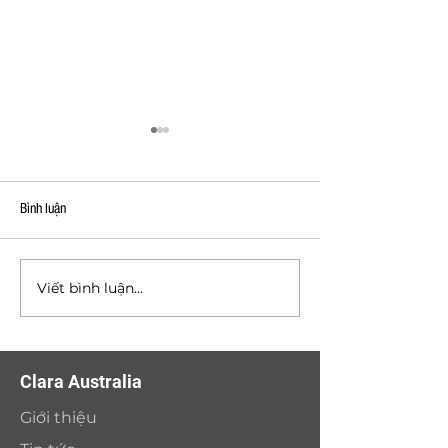
Bình luận
Viết bình luận...
DỰ ÁN APEC MANDALA
DỰ ÁN OPAL SKYLIN
WYNDHAM - PHÚ YÊN
DƯƠNG
Clara Australia
Giới thiệu