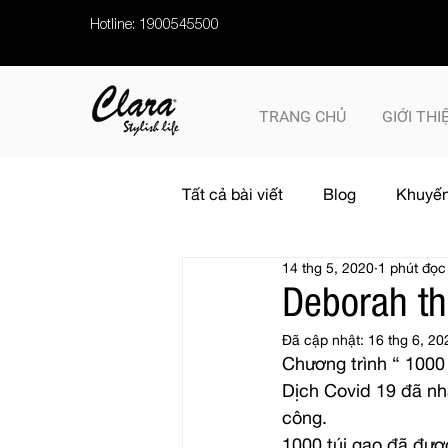
Hotline: 1900545500
TRANG CHỦ
GIỚI THI
Tất cả bài viết
Blog
Khuyến
14 thg 5, 2020
1 phút đọc
Deborah th
Đã cập nhật:
16 thg 6, 20
Chương trình “ 1000 
Dịch Covid 19 đã nh
công.
1000 túi gạo đã đượ