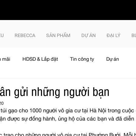
ỆU
REBECCA
SẢN PHẨM
DỰ ÁN
ĐẠI LÝ
B
 mãi
HDSD & Lắp đặt
Tin công ty
Dự án
ân gửi những người bạn
20
túi gạo cho 1000 người vô gia cư tại Hà Nội trong cuộc
ận được sự đồng hành, ủng hộ của các bạn và đã diễn r
c trao cho những người vô gia cư tại Phường Bưởi. Mỗi