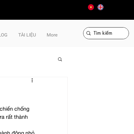
LOG
TÀI LIỆU
More
 chiến chống 
a rất thành 
 hành động nhỏ 