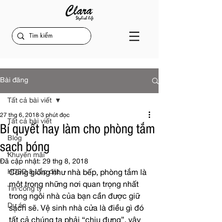
Bài đăng
Tất cả bài viết
27 thg 6, 2018
3 phút đọc
Tất cả bài viết
Bí quyết hay làm cho phòng tắm
Blog
sạch bóng
Khuyến mãi
Đã cập nhật:
29 thg 8, 2018
HDSD & Lắp đặt
Cũng giống như nhà bếp, phòng tắm là 
một trong những nơi quan trọng nhất 
Tin công ty
trong ngôi nhà của bạn cần được giữ 
Dự án
sạch sẽ. Vệ sinh nhà cửa là điều gì đó 
tất cả chúng ta phải “chịu đựng”, vậy 