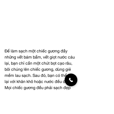
Để làm sạch một chiếc gương đầy 
những vết bám bẩm, vết giọt nước cáu 
lại, bạn chỉ cần một chút bọt cạo râu, 
bôi chúng lên chiếc gương, dùng giẻ 
mềm lau sạch. Sau đó, bạn có thể lau 
lại với khăn khô hoặc nước đều được. 
Mọi chiếc gương đều phải sạch đẹp 
long lanh với cách làm này.
Bạn thấy đó, với những nguyên liệu để 
vệ sinh rất gần gũi với chúng ta không 