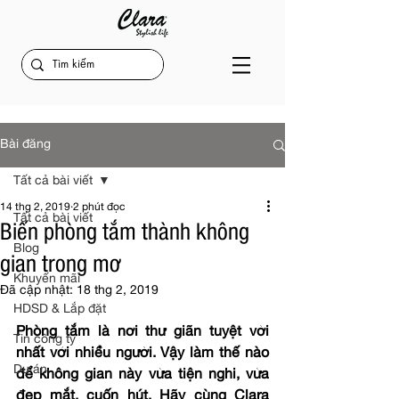
Bài đăng
Tất cả bài viết
14 thg 2, 2019
2 phút đọc
Tất cả bài viết
Biến phòng tắm thành không
Blog
gian trong mơ
Khuyến mãi
Đã cập nhật:
18 thg 2, 2019
HDSD & Lắp đặt
Phòng tắm là nơi thư giãn tuyệt vời 
Tin công ty
nhất với nhiều người. Vậy làm thế nào 
Dự án
để không gian này vừa tiện nghi, vừa 
đẹp mắt, cuốn hút. Hãy cùng Clara 