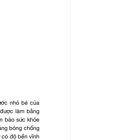
ước nhỏ bé của 
 được làm bằng 
m bảo sức khỏe 
áng bóng chống 
có độ bền vĩnh 