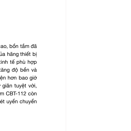
ao, bồn tắm đã 
a hãng thiết bị 
inh tế phù hợp 
tăng độ bền và 
ện hơn bao giờ 
iãn tuyệt vời, 
ắm CBT-112 còn 
ét uyển chuyển 