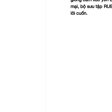
giống cảm xúc yên b
mại, bộ sưu tập RUB
lôi cuốn.