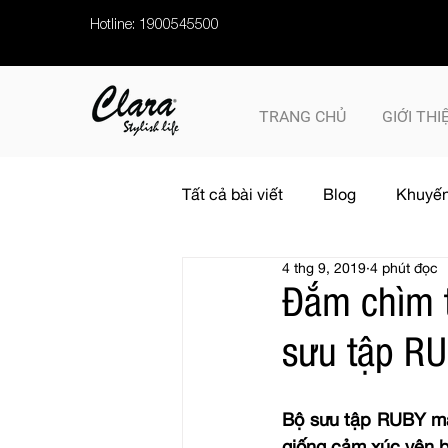
Hotline: 1900545500
TRANG CHỦ
GIỚI THI
Tất cả bài viết
Blog
Khuyến
4 thg 9, 2019
4 phút đọc
Đắm chìm t
sưu tập RU
Bộ sưu tập RUBY man