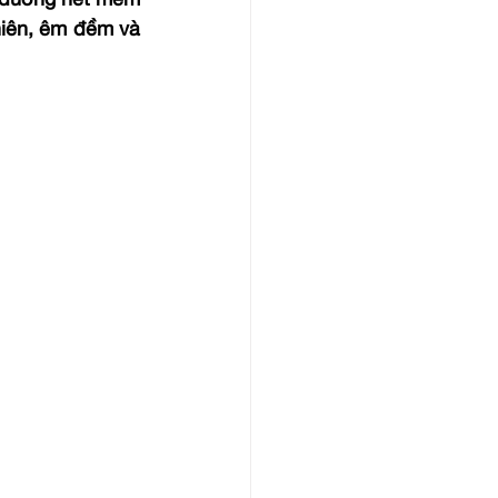
 đường nét mềm 
iên, êm đềm và 