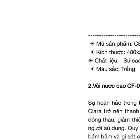
-----------------------
 ☀ Mã sản phẩm: C
 ☀ Kích thước: 48
☀ Chất liệu: : Sứ c
 ☀ Màu sắc: Trắng
2.Vòi nước cao CF-
Sự hoàn hảo trong t
Clara trở nên thanh
đồng thau, giảm thi
người sử dụng. Quy 
bám bẩm và gỉ sét c