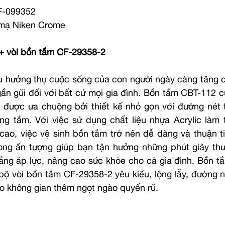
F-099352
 mạ Niken Crome
+ vòi bồn tắm CF-29358-2
u hưởng thụ cuộc sống của con người ngày càng tăng c
ần gũi đối với bất cứ mọi gia đình. Bồn tắm CBT-112 củ
 được ưa chuộng bởi thiết kế nhỏ gọn với đường nét t
g tắm. Với việc sử dụng chất liệu nhựa Acrylic làm 
ao, việc vệ sinh bồn tắm trở nên dễ dàng và thuận ti
rong ấn tượng giúp bạn tận hưởng những phút giây thư g
hẳng áp lực, nâng cao sức khỏe cho cả gia đình. Bồn t
bộ vòi bồn tắm CF-29358-2 yêu kiều, lộng lẫy, đường n
o không gian thêm ngọt ngào quyến rũ.