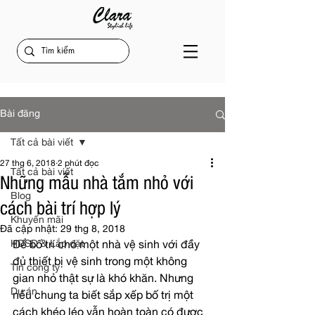
Bài đăng
Tất cả bài viết
27 thg 6, 2018
2 phút đọc
Tất cả bài viết
Những mẫu nhà tắm nhỏ với
Blog
cách bài trí hợp lý
Khuyến mãi
Đã cập nhật:
29 thg 8, 2018
HDSD & Lắp đặt
Để bố trí cho một nhà vệ sinh với đầy 
đủ thiết bị vệ sinh trong một không 
Tin công ty
gian nhỏ thật sự là khó khăn. Nhưng 
Dự án
nếu chung ta biết sắp xếp bố trị một 
cách khéo léo vẫn hoàn toàn có được 