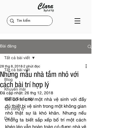
Bài đăng
Tất cả bài viết
28 thg 8, 2018
2 phút đọc
Tất cả bài viết
Những mẫu nhà tắm nhỏ với
Blog
cách bài trí hợp lý
Khuyến mãi
Đã cập nhật:
26 thg 12, 2018
HDSD & Lắp đặt
Để bố trí cho một nhà vệ sinh với đầy 
đủ thiết bị vệ sinh trong một không gian 
Tin công ty
nhỏ thật sự là khó khăn. Nhưng nếu 
Dự án
chúng ta biết sắp xếp bố trí một cách 
khéo léo vẫn hoàn toàn có được nhà vệ 