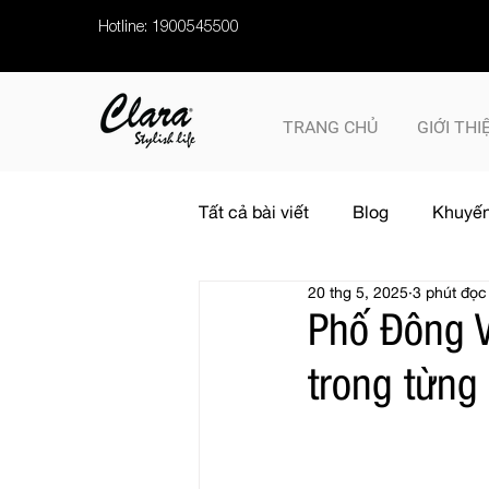
Hotline: 1900545500
TRANG CHỦ
GIỚI THI
Tất cả bài viết
Blog
Khuyến
20 thg 5, 2025
3 phút đọc
Phố Đông Vi
trong từng