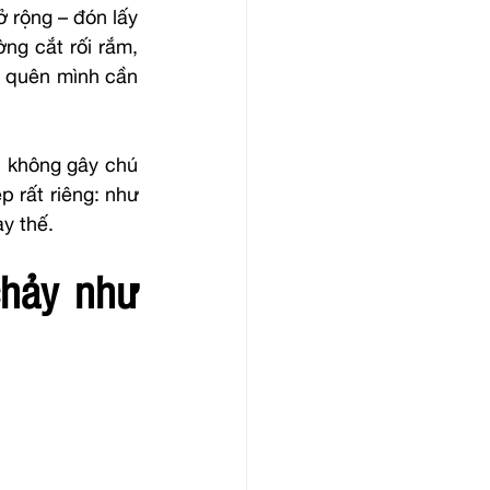
 rộng – đón lấy 
g cắt rối rắm, 
g quên mình cần 
, không gây chú 
 rất riêng: như 
y thế.
hảy như 