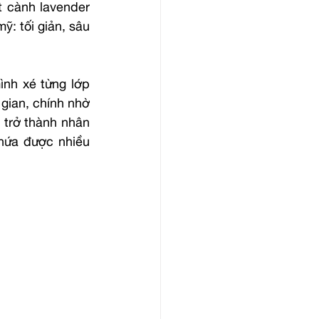
 cành lavender 
: tối giản, sâu 
nh xé từng lớp 
gian, chính nhờ 
trở thành nhân 
hứa được nhiều 