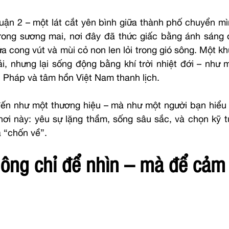
uận 2 – một lát cắt yên bình giữa thành phố chuyển mìn
ng sương mai, nơi đây đã thức giấc bằng ánh sáng dị
a cong vút và mùi cỏ non len lỏi trong gió sông. Một kh
i, nhưng lại sống động bằng khí trời nhiệt đới – như 
Pháp và tâm hồn Việt Nam thanh lịch.
ến như một thương hiệu – mà như một người bạn hiểu r
ơi này: yêu sự lặng thầm, sống sâu sắc, và chọn kỹ từn
à “chốn về”.
hông chỉ để nhìn – mà để cảm