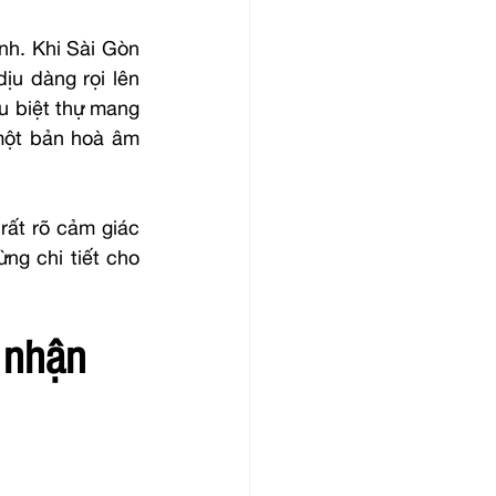
h. Khi Sài Gòn 
u dàng rọi lên 
u biệt thự mang 
một bản hoà âm 
ất rõ cảm giác 
g chi tiết cho 
 nhận