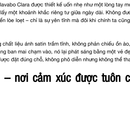
lavabo Clara được thiết kế uốn nhẹ như một lòng tay mở
ấy một khoảnh khắc riêng tư giữa ngày dài. Không đườn
n lòe loẹt – chỉ là sự yên tĩnh mà đôi khi chính ta cũn
 chất liệu ánh satin trầm tĩnh, không phản chiếu ồn ào
áng ban mai chạm vào, nó lại phát sáng bằng một vẻ đẹp
ược đặt đúng chỗ, không phô diễn nhưng không thể tha
 – nơi cảm xúc được tuôn c