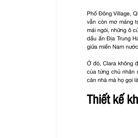
Phố Đông Village, Q
vẫn còn mơ màng tro
mái ngói, những ô cử
dấu ấn Địa Trung Hả
giữa miền Nam nước 
Ở đó, Clara không đ
của từng chủ nhân n
căn nhà mà họ gọi l
Thiết kế k