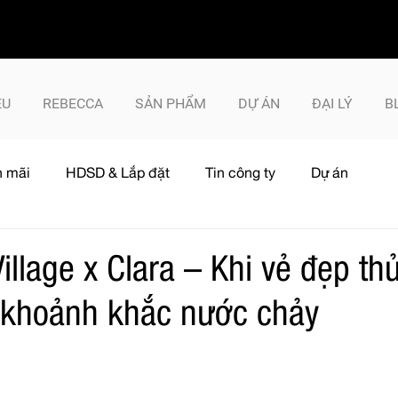
ỆU
REBECCA
SẢN PHẨM
DỰ ÁN
ĐẠI LÝ
B
 mãi
HDSD & Lắp đặt
Tin công ty
Dự án
llage x Clara – Khi vẻ đẹp thủ
 khoảnh khắc nước chảy