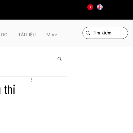
LOG
TÀI LIỆU
More
 thỉ