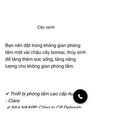
Cây xanh
Bạn nên đặt trong không gian phòng 
tắm một vài chậu cây bonsai, thủy sinh 
để tăng thêm sức sống, tăng năng 
lượng cho không gian phòng tắm.
✔
Thiết bị phòng tắm cao cấp Australia 
- Clara 
✔
Nhà NK&PP: Công ty CP Deborah
Trụ sở chính : Tầng 4, Tháp B, toà nhà 
219 Trung Kính, Cầu Giấy, Hà Nội
Truy cập website: clara.com.vn