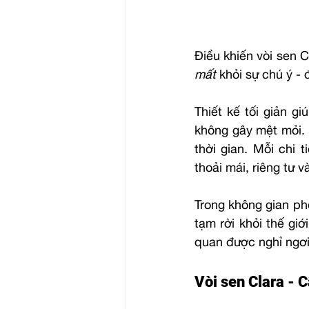
Điều khiến vòi sen 
mất
 khỏi sự chú ý - 
Thiết kế tối giản g
không gây mệt mỏi. 
thời gian. Mỗi chi 
thoải mái, riêng tư v
Trong không gian phò
tạm rời khỏi thế giớ
quan được nghỉ ngơi
Vòi sen Clara - 