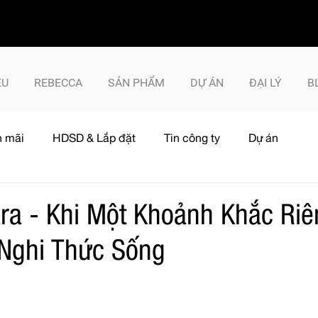
ỆU
REBECCA
SẢN PHẨM
DỰ ÁN
ĐẠI LÝ
B
 mãi
HDSD & Lắp đặt
Tin công ty
Dự án
ara - Khi Một Khoảnh Khắc Ri
 Nghi Thức Sống