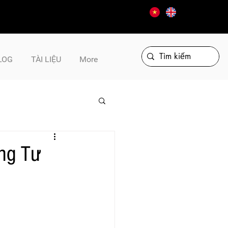
LOG
TÀI LIỆU
More
êng Tư