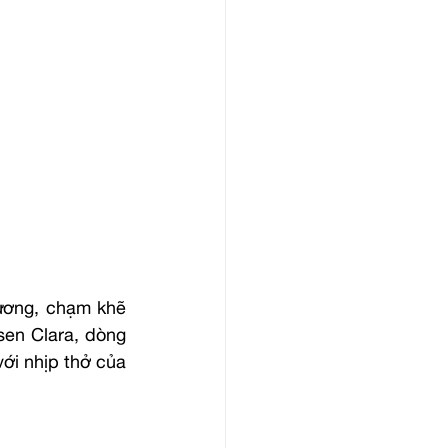
ương, chạm khẽ 
en Clara, dòng 
i nhịp thở của 