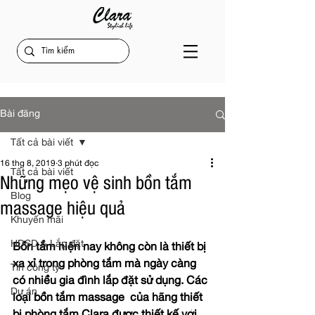
Bài đăng
Tất cả bài viết
16 thg 8, 2019
3 phút đọc
Tất cả bài viết
Những mẹo vệ sinh bồn tắm
Blog
massage hiệu quả
Khuyến mãi
HDSD & Lắp đặt
Bồn tắm hiện nay không còn là thiết bị 
xa xỉ trong phòng tắm mà ngày càng 
Tin công ty
có nhiều gia đình lắp đặt sử dụng. Các 
Dự án
loại bồn tắm massage  của hãng thiết 