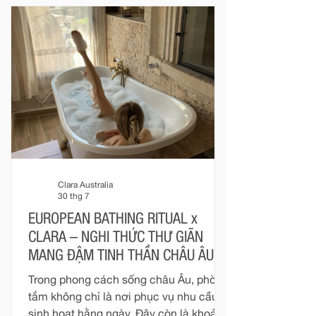
gian mang tính cá nhân cao – nơi vật
liệu, ánh sáng, tỷ lệ và thiết bị được kết
nối để tạo nên một trải nghiệm sống
trọn vẹn hơn. Với Clara, phòng tắm
được nhìn nhận như một phần của kiến
trúc. Mỗi thiết bị không tồn tại độc l
Clara Australia
30 thg 7
EUROPEAN BATHING RITUAL x
CLARA – NGHI THỨC THƯ GIÃN
MANG ĐẬM TINH THẦN CHÂU ÂU
Trong phong cách sống châu Âu, phòng
tắm không chỉ là nơi phục vụ nhu cầu
sinh hoạt hằng ngày. Đây còn là khoảng