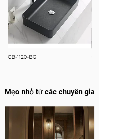
CB-1120-BG
CB-1120-W
Mẹo nhỏ từ các chuyên gia