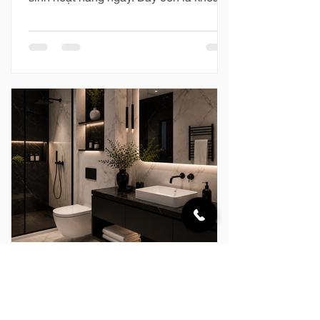
không gian riêng tư để con người tạm
rời khỏi nhịp sống vội vàng, chăm sóc
cơ thể và tìm lại sự cân bằng.
“European Bathing Ritual” không hướng
đến những điều quá cầu kỳ. Nghi thức
ấy được tạo nên từ dòng nước vừa đủ
ấm, ánh sáng dịu nhẹ, hương thơm
thanh thoát và một không gian được
hoàn thiện chỉn chu. Với Clara, mỗi
khoảnh khắc trong phòng tắm đều có
thể trở thà
Clara Australia
24 thg 7
SIGNATURE LIVING x CLARA –