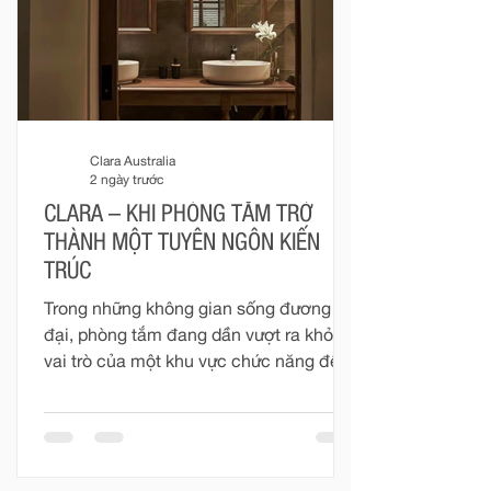
Clara Australia
2 ngày trước
CLARA – KHI PHÒNG TẮM TRỞ
THÀNH MỘT TUYÊN NGÔN KIẾN
TRÚC
Trong những không gian sống đương
đại, phòng tắm đang dần vượt ra khỏi
vai trò của một khu vực chức năng để
trở thành một phần quan trọng trong
tổng thể kiến trúc nội thất. Đó không
còn đơn thuần là nơi phục vụ những
nhu cầu thường nhật, mà là một không