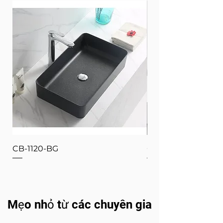
CB-1120-BG
CB-1120-W
Mẹo nhỏ từ các chuyên gia