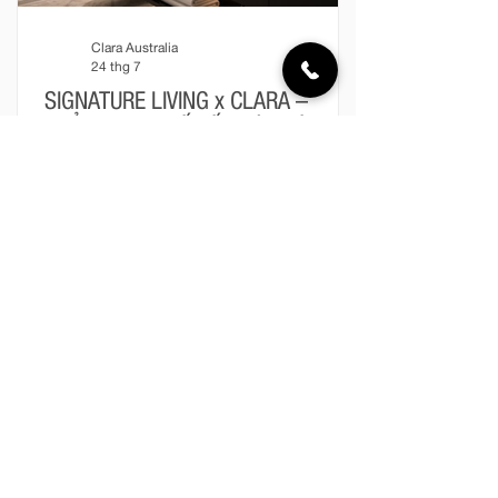
Clara Australia
24 thg 7
SIGNATURE LIVING x CLARA –
KHẲNG ĐỊNH DẤU ẤN CÁ NHÂN
TRONG TỪNG ĐƯỜNG NÉT
Trong một không gian sống được chăm
chút kỹ lưỡng, dấu ấn cá nhân không
chỉ hiện diện ở phòng khách, gian bếp
hay những món đồ nội thất mang tính
biểu tượng. Phòng tắm – nơi riêng tư và
gần gũi nhất trong mỗi ngôi nhà – cũng
đang dần trở thành một phần quan
trọng trong cách gia chủ thể hiện gu
Clara Australia
thẩm mỹ, phong cách sống và những
giá trị mà mình theo đuổi. Một phòng
Giới thiệu
tắm đẹp không đơn thuần được tạo nên
Tin tức
từ những thiết bị cao cấp. Đó là sự giao