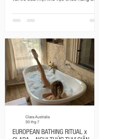
trở thành một phần quan trọng trong
tổng thể kiến trúc nội thất. Đó không
còn đơn thuần là nơi phục vụ những
nhu cầu thường nhật, mà là một không
gian mang tính cá nhân cao – nơi vật
liệu, ánh sáng, tỷ lệ và thiết bị được kết
nối để tạo nên một trải nghiệm sống
trọn vẹn hơn. Với Clara, phòng tắm
được nhìn nhận như một phần của kiến
trúc. Mỗi thiết bị không tồn tại độc l
Clara Australia
30 thg 7
EUROPEAN BATHING RITUAL x