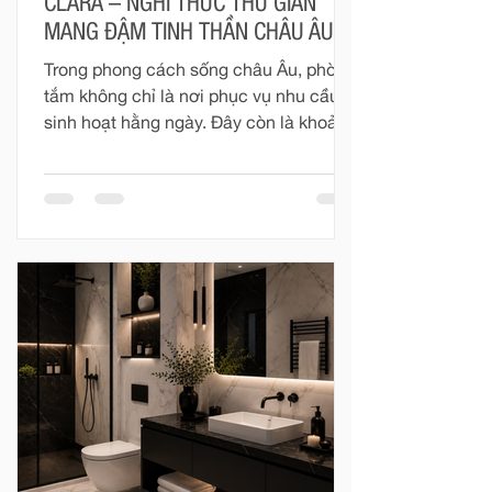
CLARA – NGHI THỨC THƯ GIÃN
MANG ĐẬM TINH THẦN CHÂU ÂU
Trong phong cách sống châu Âu, phòng
tắm không chỉ là nơi phục vụ nhu cầu
sinh hoạt hằng ngày. Đây còn là khoảng
không gian riêng tư để con người tạm
rời khỏi nhịp sống vội vàng, chăm sóc
cơ thể và tìm lại sự cân bằng.
“European Bathing Ritual” không hướng
đến những điều quá cầu kỳ. Nghi thức
ấy được tạo nên từ dòng nước vừa đủ
ấm, ánh sáng dịu nhẹ, hương thơm
thanh thoát và một không gian được
hoàn thiện chỉn chu. Với Clara, mỗi
khoảnh khắc trong phòng tắm đều có
thể trở thà