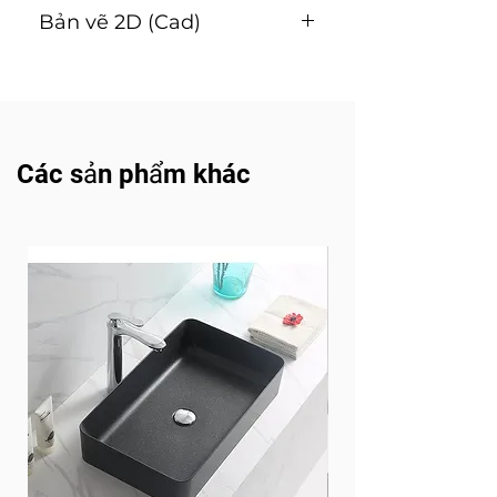
Hướng dẫn lắp đặt và sử
Bản vẽ 2D (Cad)
dụng ( Tải về )
Tải về
Các sản phẩm khác