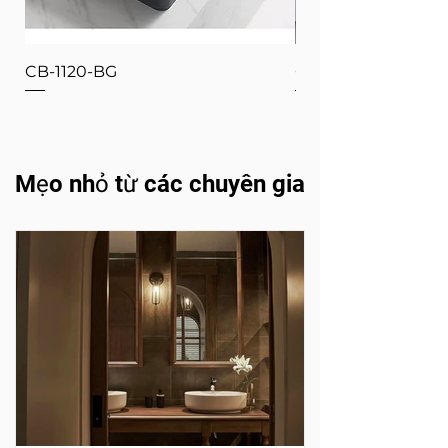
CB-1120-BG
CB-1120-W
Mẹo nhỏ từ các chuyên gia