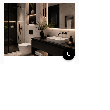
đến những điều quá cầu kỳ. Nghi thức
ấy được tạo nên từ dòng nước vừa đủ
ấm, ánh sáng dịu nhẹ, hương thơm
thanh thoát và một không gian được
hoàn thiện chỉn chu. Với Clara, mỗi
khoảnh khắc trong phòng tắm đều có
thể trở thà
Clara Australia
24 thg 7
SIGNATURE LIVING x CLARA –
KHẲNG ĐỊNH DẤU ẤN CÁ NHÂN
TRONG TỪNG ĐƯỜNG NÉT
Trong một không gian sống được chăm
chút kỹ lưỡng, dấu ấn cá nhân không