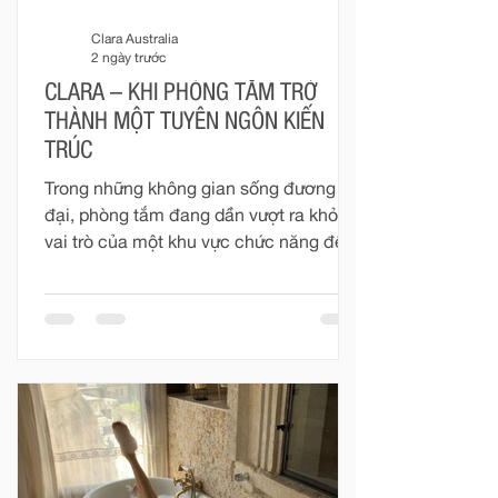
Clara Australia
2 ngày trước
CLARA – KHI PHÒNG TẮM TRỞ
THÀNH MỘT TUYÊN NGÔN KIẾN
TRÚC
Trong những không gian sống đương
đại, phòng tắm đang dần vượt ra khỏi
vai trò của một khu vực chức năng để
trở thành một phần quan trọng trong
tổng thể kiến trúc nội thất. Đó không
còn đơn thuần là nơi phục vụ những
nhu cầu thường nhật, mà là một không
gian mang tính cá nhân cao – nơi vật
liệu, ánh sáng, tỷ lệ và thiết bị được kết
nối để tạo nên một trải nghiệm sống
trọn vẹn hơn. Với Clara, phòng tắm
được nhìn nhận như một phần của kiến