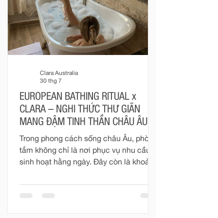
trúc. Mỗi thiết bị không tồn tại độc l
Clara Australia
30 thg 7
EUROPEAN BATHING RITUAL x
CLARA – NGHI THỨC THƯ GIÃN
MANG ĐẬM TINH THẦN CHÂU ÂU
Trong phong cách sống châu Âu, phòng
tắm không chỉ là nơi phục vụ nhu cầu
sinh hoạt hằng ngày. Đây còn là khoảng
không gian riêng tư để con người tạm
rời khỏi nhịp sống vội vàng, chăm sóc
cơ thể và tìm lại sự cân bằng.
“European Bathing Ritual” không hướng