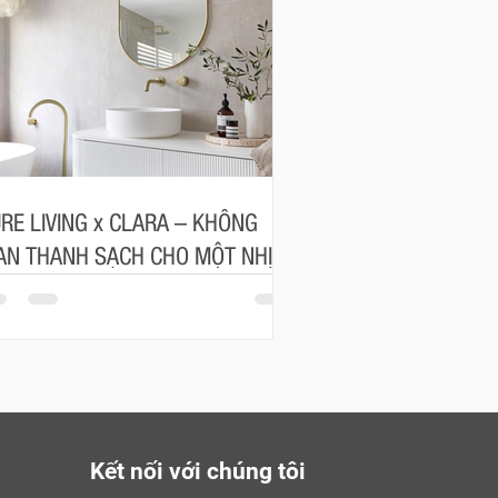
RE LIVING x CLARA – KHÔNG
AN THANH SẠCH CHO MỘT NHỊP
NG AN NHIÊN
Kết nối với chúng tôi