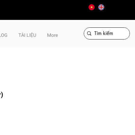
LOG
TÀI LIỆU
More
)