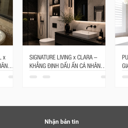
 x
SIGNATURE LIVING x CLARA –
PU
IÃN
KHẲNG ĐỊNH DẤU ẤN CÁ NHÂN
GI
ÂU ÂU
TRONG TỪNG ĐƯỜNG NÉT
SỐ
Nhận bản tin