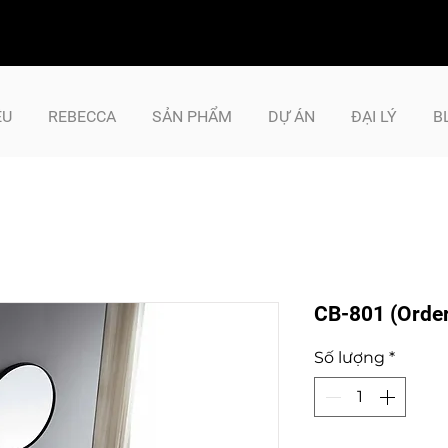
ỆU
REBECCA
SẢN PHẨM
DỰ ÁN
ĐẠI LÝ
B
CB-801 (Order
Số lượng
*