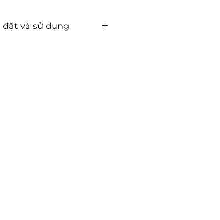
 đặt và sử dụng
t và sử dụng (Tải về)