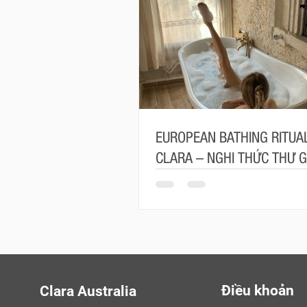
EUROPEAN BATHING RITUAL
CLARA – NGHI THỨC THƯ G
MANG ĐẬM TINH THẦN CH
Điều khoản
Clara Australia