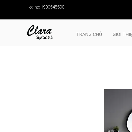
Hotline: 1900545500
TRANG CHỦ
GIỚI THI