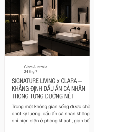
ấm, ánh sáng dịu nhẹ, hương thơm
thanh thoát và một không gian được
hoàn thiện chỉn chu. Với Clara, mỗi
khoảnh khắc trong phòng tắm đều có
thể trở thà
Clara Australia
24 thg 7
SIGNATURE LIVING x CLARA –
KHẲNG ĐỊNH DẤU ẤN CÁ NHÂN
TRONG TỪNG ĐƯỜNG NÉT
Trong một không gian sống được chăm
chút kỹ lưỡng, dấu ấn cá nhân không
chỉ hiện diện ở phòng khách, gian bếp
hay những món đồ nội thất mang tính