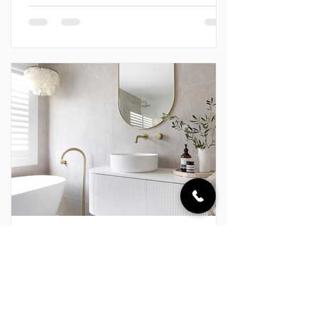
biểu tượng. Phòng tắm – nơi riêng tư và
gần gũi nhất trong mỗi ngôi nhà – cũng
đang dần trở thành một phần quan
trọng trong cách gia chủ thể hiện gu
thẩm mỹ, phong cách sống và những
giá trị mà mình theo đuổi. Một phòng
tắm đẹp không đơn thuần được tạo nên
từ những thiết bị cao cấp. Đó là sự giao
hòa giữa đường nét, màu sắc, chất li
Clara Australia
17 thg 7
PURE LIVING x CLARA – KHÔNG
GIAN THANH SẠCH CHO MỘT NHỊP
SỐNG AN NHIÊN