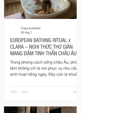
Clara Australia
30 thg 7
EUROPEAN BATHING RITUAL x
CLARA – NGHI THỨC THƯ GIÃN
MANG ĐẬM TINH THẦN CHÂU ÂU
Trong phong cách sống châu Âu, phòng
tắm không chỉ là nơi phục vụ nhu cầu
sinh hoạt hằng ngày. Đây còn là khoảng
không gian riêng tư để con người tạm
rời khỏi nhịp sống vội vàng, chăm sóc
cơ thể và tìm lại sự cân bằng.
“European Bathing Ritual” không hướng
đến những điều quá cầu kỳ. Nghi thức
ấy được tạo nên từ dòng nước vừa đủ