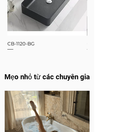
CB-1120-BG
CB-1120-W
Mẹo nhỏ từ các chuyên gia