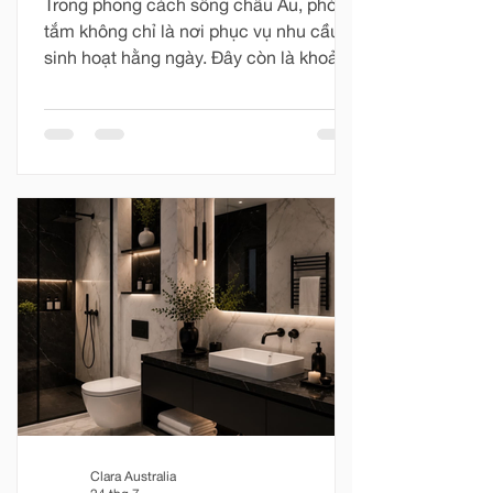
Trong phong cách sống châu Âu, phòng
tắm không chỉ là nơi phục vụ nhu cầu
sinh hoạt hằng ngày. Đây còn là khoảng
không gian riêng tư để con người tạm
rời khỏi nhịp sống vội vàng, chăm sóc
cơ thể và tìm lại sự cân bằng.
“European Bathing Ritual” không hướng
đến những điều quá cầu kỳ. Nghi thức
ấy được tạo nên từ dòng nước vừa đủ
ấm, ánh sáng dịu nhẹ, hương thơm
thanh thoát và một không gian được
hoàn thiện chỉn chu. Với Clara, mỗi
khoảnh khắc trong phòng tắm đều có
thể trở thà
Clara Australia