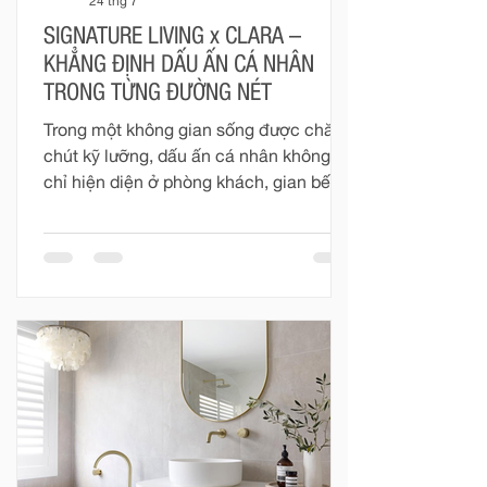
24 thg 7
SIGNATURE LIVING x CLARA –
KHẲNG ĐỊNH DẤU ẤN CÁ NHÂN
TRONG TỪNG ĐƯỜNG NÉT
Trong một không gian sống được chăm
chút kỹ lưỡng, dấu ấn cá nhân không
chỉ hiện diện ở phòng khách, gian bếp
hay những món đồ nội thất mang tính
biểu tượng. Phòng tắm – nơi riêng tư và
gần gũi nhất trong mỗi ngôi nhà – cũng
đang dần trở thành một phần quan
trọng trong cách gia chủ thể hiện gu
thẩm mỹ, phong cách sống và những
giá trị mà mình theo đuổi. Một phòng
tắm đẹp không đơn thuần được tạo nên
từ những thiết bị cao cấp. Đó là sự giao
hòa giữa đường nét, màu sắc, chất li