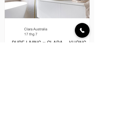
Clara Australia
17 thg 7
PURE LIVING x CLARA – KHÔNG
GIAN THANH SẠCH CHO MỘT NHỊP
SỐNG AN NHIÊN
Giữa nhịp sống hiện đại luôn đầy ắp
những chuyển động, phòng tắm ngày
nay không còn đơn thuần là không gian
phục vụ nhu cầu sinh hoạt, mà đã trở
thành nơi mỗi người tìm lại sự cân bằng
sau một ngày dài. Một không gian thanh
sạch, hài hòa và được chăm chút kỹ
lưỡng có thể mang đến cảm giác thư
Clara Australia
thái ngay từ những khoảnh khắc nhỏ