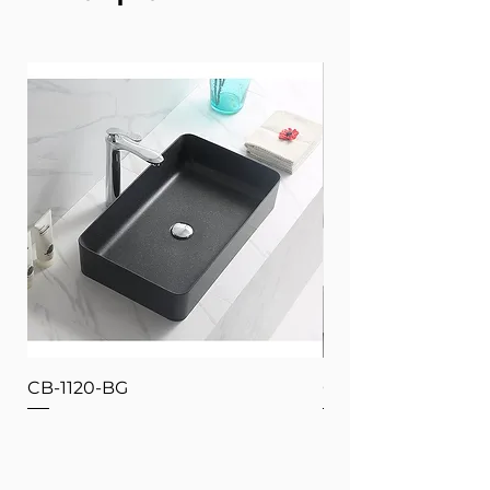
CB-1120-BG
CB-1120-W