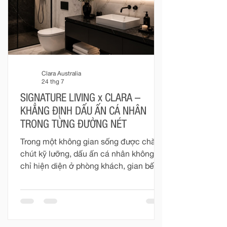
khoảnh khắc trong phòng tắm đều có
thể trở thà
Clara Australia
24 thg 7
SIGNATURE LIVING x CLARA –
KHẲNG ĐỊNH DẤU ẤN CÁ NHÂN
TRONG TỪNG ĐƯỜNG NÉT
Trong một không gian sống được chăm
chút kỹ lưỡng, dấu ấn cá nhân không
chỉ hiện diện ở phòng khách, gian bếp
hay những món đồ nội thất mang tính
biểu tượng. Phòng tắm – nơi riêng tư và
gần gũi nhất trong mỗi ngôi nhà – cũng
đang dần trở thành một phần quan