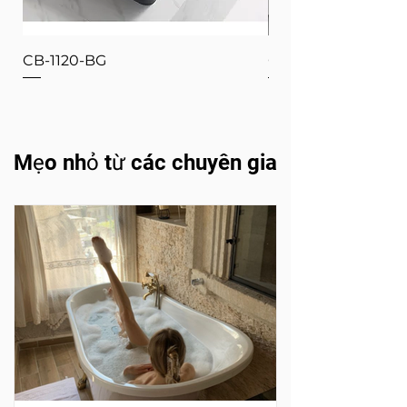
CB-1120-BG
CB-1120-W
Mẹo nhỏ từ các chuyên gia