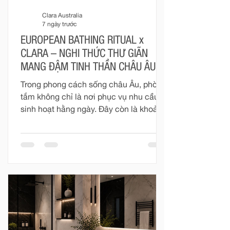
Clara Australia
7 ngày trước
EUROPEAN BATHING RITUAL x
CLARA – NGHI THỨC THƯ GIÃN
MANG ĐẬM TINH THẦN CHÂU ÂU
Trong phong cách sống châu Âu, phòng
tắm không chỉ là nơi phục vụ nhu cầu
sinh hoạt hằng ngày. Đây còn là khoảng
không gian riêng tư để con người tạm
rời khỏi nhịp sống vội vàng, chăm sóc
cơ thể và tìm lại sự cân bằng.
“European Bathing Ritual” không hướng
đến những điều quá cầu kỳ. Nghi thức
ấy được tạo nên từ dòng nước vừa đủ
ấm, ánh sáng dịu nhẹ, hương thơm
thanh thoát và một không gian được
hoàn thiện chỉn chu. Với Clara, mỗi