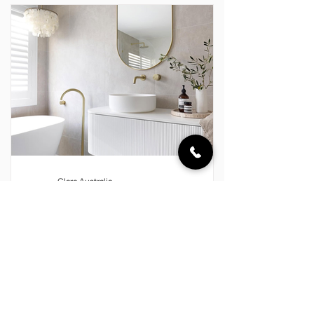
trọng trong cách gia chủ thể hiện gu
thẩm mỹ, phong cách sống và những
giá trị mà mình theo đuổi. Một phòng
tắm đẹp không đơn thuần được tạo nên
từ những thiết bị cao cấp. Đó là sự giao
hòa giữa đường nét, màu sắc, chất li
Clara Australia
17 thg 7
PURE LIVING x CLARA – KHÔNG
GIAN THANH SẠCH CHO MỘT NHỊP
SỐNG AN NHIÊN
Giữa nhịp sống hiện đại luôn đầy ắp
những chuyển động, phòng tắm ngày
nay không còn đơn thuần là không gian