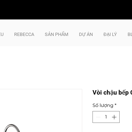
ỆU
REBECCA
SẢN PHẨM
DỰ ÁN
ĐẠI LÝ
B
Vòi chậu bếp
Số lượng
*