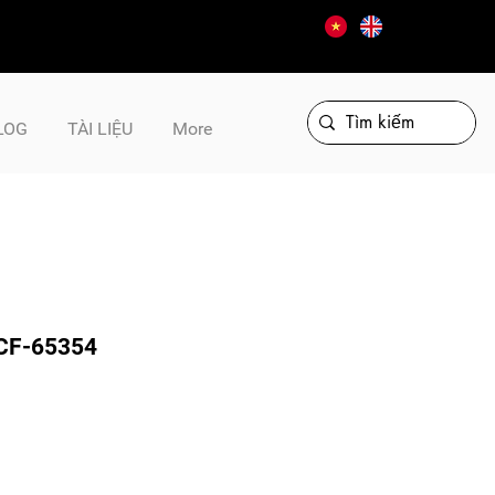
LOG
TÀI LIỆU
More
 CF-65354