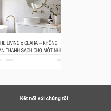
RE LIVING x CLARA – KHÔNG
AN THANH SẠCH CHO MỘT NHỊP
NG AN NHIÊN
Kết nối với chúng tôi