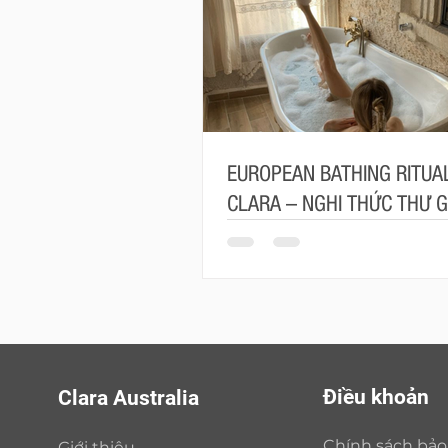
EUROPEAN BATHING RITUAL
CLARA – NGHI THỨC THƯ G
MANG ĐẬM TINH THẦN CH
Điều khoản
Clara Australia
Chính sách bả
Giới thiệu