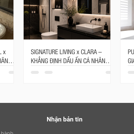
 x
SIGNATURE LIVING x CLARA –
PU
IÃN
KHẲNG ĐỊNH DẤU ẤN CÁ NHÂN
GI
ÂU ÂU
TRONG TỪNG ĐƯỜNG NÉT
SỐ
Nhận bản tin
o hành