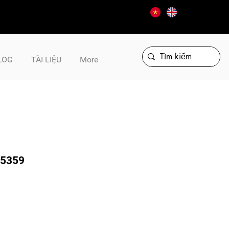
LOG
TÀI LIỆU
More
65359