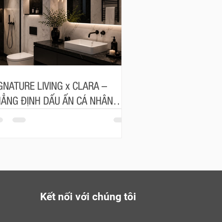
GNATURE LIVING x CLARA –
ẲNG ĐỊNH DẤU ẤN CÁ NHÂN
ONG TỪNG ĐƯỜNG NÉT
Kết nối với chúng tôi