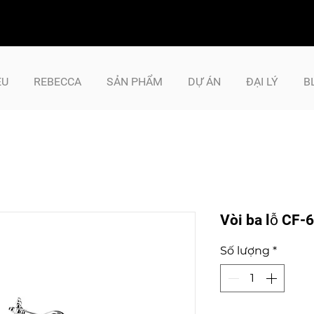
ỆU
REBECCA
SẢN PHẨM
DỰ ÁN
ĐẠI LÝ
B
Vòi ba lỗ CF-
Số lượng
*