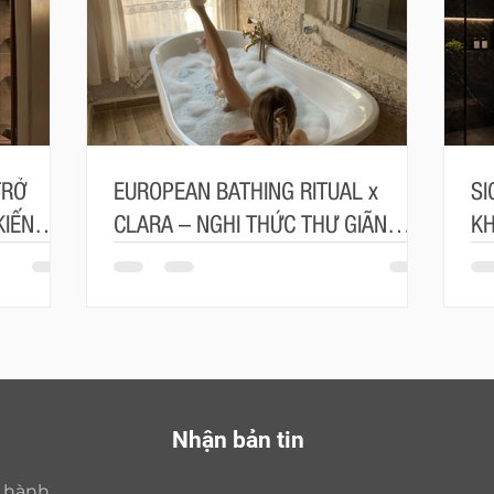
TRỞ
EUROPEAN BATHING RITUAL x
SI
KIẾN
CLARA – NGHI THỨC THƯ GIÃN
KH
MANG ĐẬM TINH THẦN CHÂU ÂU
TR
Nhận bản tin
o hành