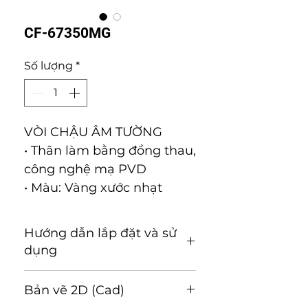
CF-67350MG
Số lượng
*
VÒI CHẬU ÂM TƯỜNG
• Thân làm bằng đồng thau,
công nghệ mạ PVD
• Màu: Vàng xước nhạt
Hướng dẫn lắp đặt và sử
dụng
Hướng dẫn lắp đặt và sử
Bản vẽ 2D (Cad)
dụng (Tải về)