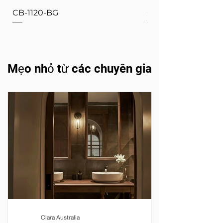
CB-1120-BG
CB-1120-W
Mẹo nhỏ từ các chuyên gia
Clara Australia