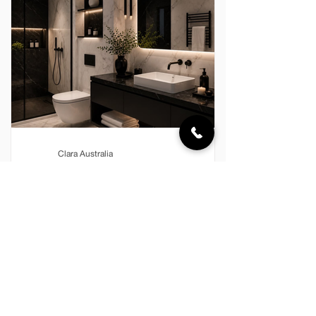
ấm, ánh sáng dịu nhẹ, hương thơm
thanh thoát và một không gian được
hoàn thiện chỉn chu. Với Clara, mỗi
khoảnh khắc trong phòng tắm đều có
thể trở thà
Clara Australia
24 thg 7
SIGNATURE LIVING x CLARA –
KHẲNG ĐỊNH DẤU ẤN CÁ NHÂN
TRONG TỪNG ĐƯỜNG NÉT
Trong một không gian sống được chăm
chút kỹ lưỡng, dấu ấn cá nhân không
chỉ hiện diện ở phòng khách, gian bếp
hay những món đồ nội thất mang tính