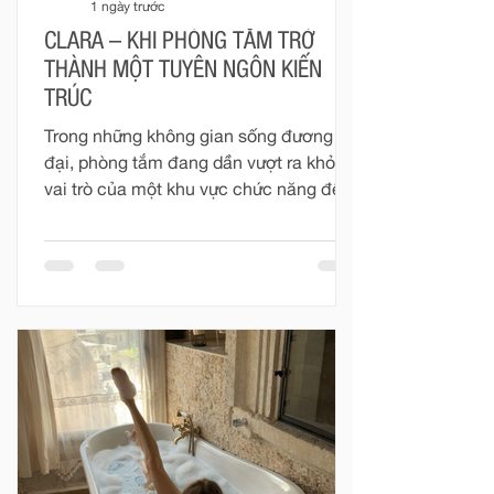
1 ngày trước
CLARA – KHI PHÒNG TẮM TRỞ
THÀNH MỘT TUYÊN NGÔN KIẾN
TRÚC
Trong những không gian sống đương
đại, phòng tắm đang dần vượt ra khỏi
vai trò của một khu vực chức năng để
trở thành một phần quan trọng trong
tổng thể kiến trúc nội thất. Đó không
còn đơn thuần là nơi phục vụ những
nhu cầu thường nhật, mà là một không
gian mang tính cá nhân cao – nơi vật
liệu, ánh sáng, tỷ lệ và thiết bị được kết
nối để tạo nên một trải nghiệm sống
trọn vẹn hơn. Với Clara, phòng tắm
được nhìn nhận như một phần của kiến
trúc. Mỗi thiết bị không tồn tại độc l