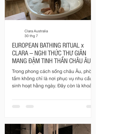
Clara Australia
30 thg 7
EUROPEAN BATHING RITUAL x
CLARA – NGHI THỨC THƯ GIÃN
MANG ĐẬM TINH THẦN CHÂU ÂU
Trong phong cách sống châu Âu, phòng
tắm không chỉ là nơi phục vụ nhu cầu
sinh hoạt hằng ngày. Đây còn là khoảng
không gian riêng tư để con người tạm
rời khỏi nhịp sống vội vàng, chăm sóc
cơ thể và tìm lại sự cân bằng.
“European Bathing Ritual” không hướng
đến những điều quá cầu kỳ. Nghi thức
ấy được tạo nên từ dòng nước vừa đủ