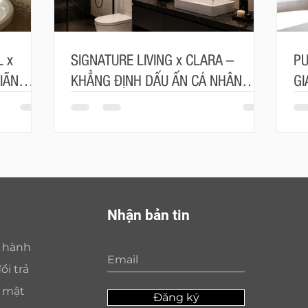
 x
SIGNATURE LIVING x CLARA –
PU
IÃN
KHẲNG ĐỊNH DẤU ẤN CÁ NHÂN
GI
ÂU ÂU
TRONG TỪNG ĐƯỜNG NÉT
SỐ
Nhận bản tin
o hành
ổi trả
o mật
Đăng ký