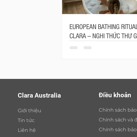
EUROPEAN BATHING RITUAL
CLARA – NGHI THỨC THƯ G
MANG ĐẬM TINH THẦN CH
Điều khoản
Clara Australia
Chính sách bả
Giới thiệu
Chính sách và đ
Tin tức
Chính sách bả
Liên hệ