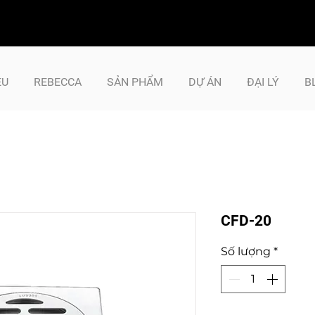
ỆU
REBECCA
SẢN PHẨM
DỰ ÁN
ĐẠI LÝ
B
CFD-20
Số lượng
*