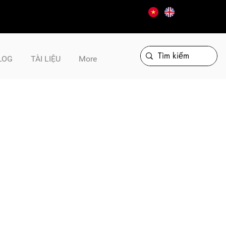
LOG
TÀI LIỆU
More