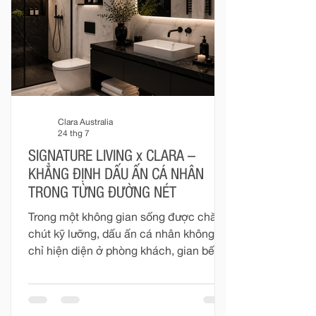
hoàn thiện chỉn chu. Với Clara, mỗi
khoảnh khắc trong phòng tắm đều có
thể trở thà
Clara Australia
24 thg 7
SIGNATURE LIVING x CLARA –
KHẲNG ĐỊNH DẤU ẤN CÁ NHÂN
TRONG TỪNG ĐƯỜNG NÉT
Trong một không gian sống được chăm
chút kỹ lưỡng, dấu ấn cá nhân không
chỉ hiện diện ở phòng khách, gian bếp
hay những món đồ nội thất mang tính
biểu tượng. Phòng tắm – nơi riêng tư và
gần gũi nhất trong mỗi ngôi nhà – cũng