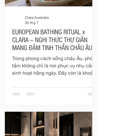
Clara Australia
30 thg 7
EUROPEAN BATHING RITUAL x
CLARA – NGHI THỨC THƯ GIÃN
MANG ĐẬM TINH THẦN CHÂU ÂU
Trong phong cách sống châu Âu, phòng
tắm không chỉ là nơi phục vụ nhu cầu
sinh hoạt hằng ngày. Đây còn là khoảng
không gian riêng tư để con người tạm
rời khỏi nhịp sống vội vàng, chăm sóc
cơ thể và tìm lại sự cân bằng.
“European Bathing Ritual” không hướng
đến những điều quá cầu kỳ. Nghi thức
ấy được tạo nên từ dòng nước vừa đủ
ấm, ánh sáng dịu nhẹ, hương thơm
thanh thoát và một không gian được