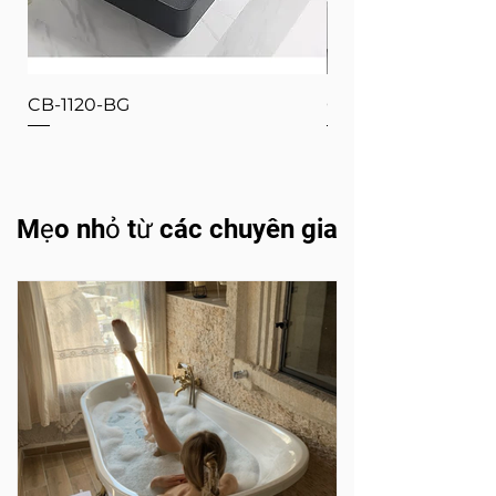
CB-1120-BG
CB-1120-W
Mẹo nhỏ từ các chuyên gia