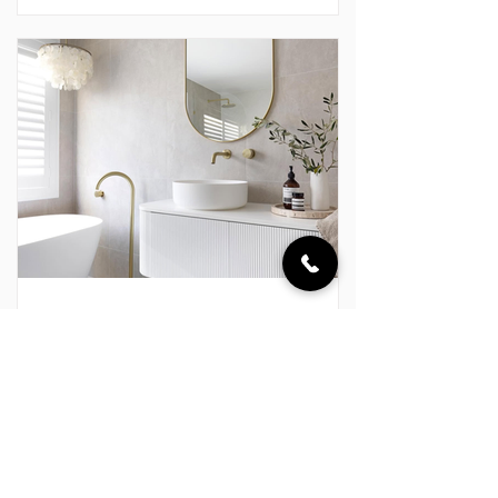
đang dần trở thành một phần quan
trọng trong cách gia chủ thể hiện gu
thẩm mỹ, phong cách sống và những
giá trị mà mình theo đuổi. Một phòng
tắm đẹp không đơn thuần được tạo nên
từ những thiết bị cao cấp. Đó là sự giao
hòa giữa đường nét, màu sắc, chất li
Clara Australia
17 thg 7
PURE LIVING x CLARA – KHÔNG
GIAN THANH SẠCH CHO MỘT NHỊP
SỐNG AN NHIÊN
Giữa nhịp sống hiện đại luôn đầy ắp