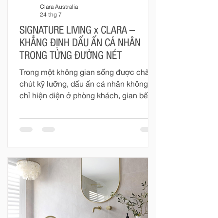
Clara Australia
24 thg 7
SIGNATURE LIVING x CLARA –
KHẲNG ĐỊNH DẤU ẤN CÁ NHÂN
TRONG TỪNG ĐƯỜNG NÉT
Trong một không gian sống được chăm
chút kỹ lưỡng, dấu ấn cá nhân không
chỉ hiện diện ở phòng khách, gian bếp
hay những món đồ nội thất mang tính
biểu tượng. Phòng tắm – nơi riêng tư và
gần gũi nhất trong mỗi ngôi nhà – cũng
đang dần trở thành một phần quan
trọng trong cách gia chủ thể hiện gu
thẩm mỹ, phong cách sống và những
giá trị mà mình theo đuổi. Một phòng
tắm đẹp không đơn thuần được tạo nên
từ những thiết bị cao cấp. Đó là sự giao
hòa giữa đường nét, màu sắc, chất li