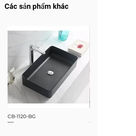
Các sản phẩm khác
CB-1120-BG
CB-1120-W