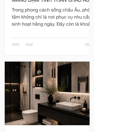
MANG ĐẬM TINH THẦN CHÂU ÂU
Trong phong cách sống châu Âu, phòng
tắm không chỉ là nơi phục vụ nhu cầu
sinh hoạt hằng ngày. Đây còn là khoảng
không gian riêng tư để con người tạm
rời khỏi nhịp sống vội vàng, chăm sóc
cơ thể và tìm lại sự cân bằng.
“European Bathing Ritual” không hướng
đến những điều quá cầu kỳ. Nghi thức
ấy được tạo nên từ dòng nước vừa đủ
ấm, ánh sáng dịu nhẹ, hương thơm
thanh thoát và một không gian được
hoàn thiện chỉn chu. Với Clara, mỗi
khoảnh khắc trong phòng tắm đều có
thể trở thà