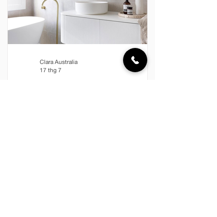
Clara Australia
17 thg 7
PURE LIVING x CLARA – KHÔNG
GIAN THANH SẠCH CHO MỘT NHỊP
SỐNG AN NHIÊN
Giữa nhịp sống hiện đại luôn đầy ắp
những chuyển động, phòng tắm ngày
nay không còn đơn thuần là không gian
phục vụ nhu cầu sinh hoạt, mà đã trở
thành nơi mỗi người tìm lại sự cân bằng
sau một ngày dài. Một không gian thanh
sạch, hài hòa và được chăm chút kỹ
lưỡng có thể mang đến cảm giác thư