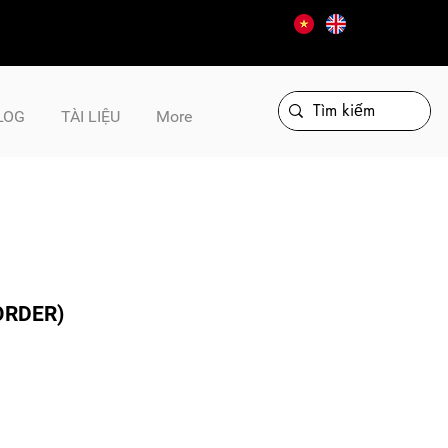
LOG
TÀI LIỆU
More
ORDER)