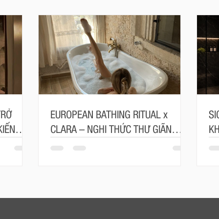
TRỞ
EUROPEAN BATHING RITUAL x
SI
KIẾN
CLARA – NGHI THỨC THƯ GIÃN
KH
MANG ĐẬM TINH THẦN CHÂU ÂU
TR