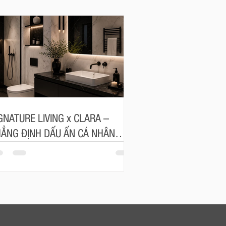
GNATURE LIVING x CLARA –
ẲNG ĐỊNH DẤU ẤN CÁ NHÂN
ONG TỪNG ĐƯỜNG NÉT