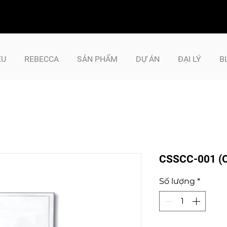
ỆU
REBECCA
SẢN PHẨM
DỰ ÁN
ĐẠI LÝ
B
CSSCC-001 (
Số lượng
*