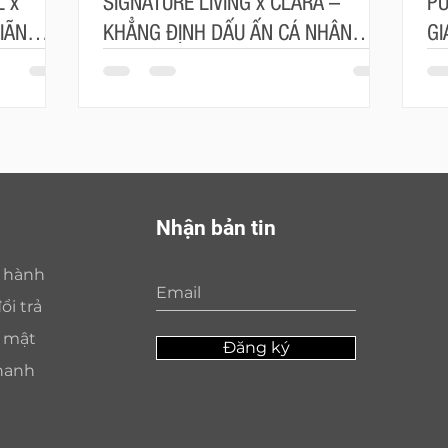
 x
SIGNATURE LIVING x CLARA –
PU
IÃN
KHẲNG ĐỊNH DẤU ẤN CÁ NHÂN
GI
ÂU ÂU
TRONG TỪNG ĐƯỜNG NÉT
SỐ
Nhận bản tin
o hành
ổi trả
o mật
Đăng ký
hanh