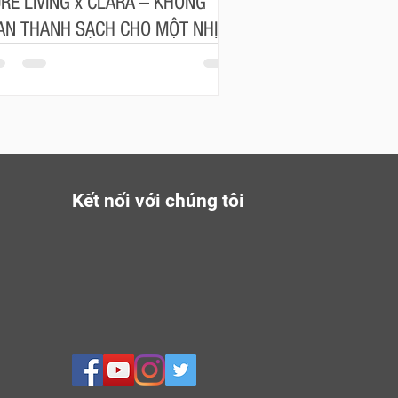
RE LIVING x CLARA – KHÔNG
AN THANH SẠCH CHO MỘT NHỊP
NG AN NHIÊN
Kết nối với chúng tôi