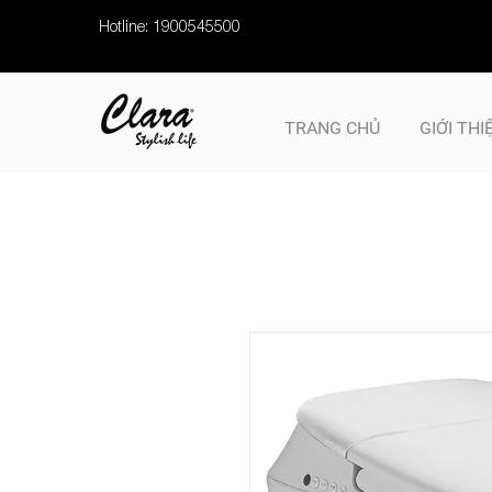
Hotline: 1900545500
TRANG CHỦ
GIỚI THI