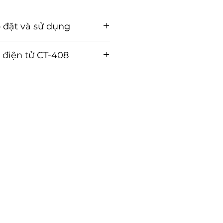
 đặt và sử dụng
ặt và sử dụng (Tải về)
 điện tử CT-408
ụng điều khiển bệt điện