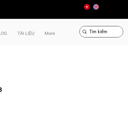
LOG
TÀI LIỆU
More
8