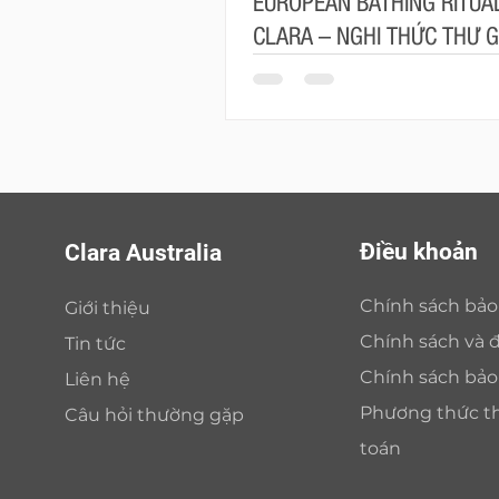
EUROPEAN BATHING RITUAL
CLARA – NGHI THỨC THƯ G
MANG ĐẬM TINH THẦN CH
Điều khoản
Clara Australia
Chính sách bả
Giới thiệu
Chính sách và đ
Tin tức
Chính sách bả
Liên hệ
Phương thức t
Câu hỏi thường gặp
toán