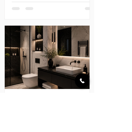
rời khỏi nhịp sống vội vàng, chăm sóc
cơ thể và tìm lại sự cân bằng.
“European Bathing Ritual” không hướng
đến những điều quá cầu kỳ. Nghi thức
ấy được tạo nên từ dòng nước vừa đủ
ấm, ánh sáng dịu nhẹ, hương thơm
thanh thoát và một không gian được
hoàn thiện chỉn chu. Với Clara, mỗi
khoảnh khắc trong phòng tắm đều có
thể trở thà
Clara Australia
24 thg 7
SIGNATURE LIVING x CLARA –
KHẲNG ĐỊNH DẤU ẤN CÁ NHÂN
TRONG TỪNG ĐƯỜNG NÉT