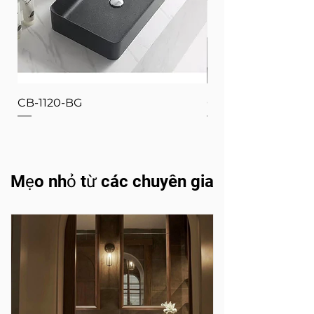
CB-1120-BG
CB-1120-W
Mẹo nhỏ từ các chuyên gia