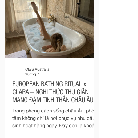
nối để tạo nên một trải nghiệm sống
trọn vẹn hơn. Với Clara, phòng tắm
được nhìn nhận như một phần của kiến
trúc. Mỗi thiết bị không tồn tại độc l
Clara Australia
30 thg 7
EUROPEAN BATHING RITUAL x
CLARA – NGHI THỨC THƯ GIÃN
MANG ĐẬM TINH THẦN CHÂU ÂU
Trong phong cách sống châu Âu, phòng
tắm không chỉ là nơi phục vụ nhu cầu
sinh hoạt hằng ngày. Đây còn là khoảng
không gian riêng tư để con người tạm