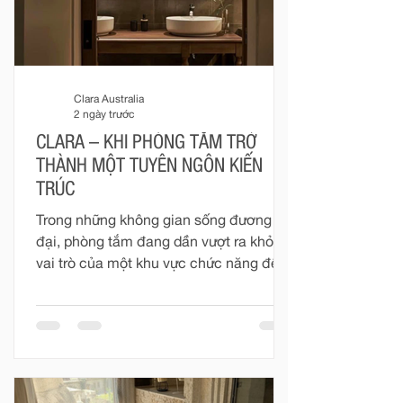
Clara Australia
2 ngày trước
CLARA – KHI PHÒNG TẮM TRỞ
THÀNH MỘT TUYÊN NGÔN KIẾN
TRÚC
Trong những không gian sống đương
đại, phòng tắm đang dần vượt ra khỏi
vai trò của một khu vực chức năng để
trở thành một phần quan trọng trong
tổng thể kiến trúc nội thất. Đó không
còn đơn thuần là nơi phục vụ những
nhu cầu thường nhật, mà là một không
gian mang tính cá nhân cao – nơi vật
liệu, ánh sáng, tỷ lệ và thiết bị được kết