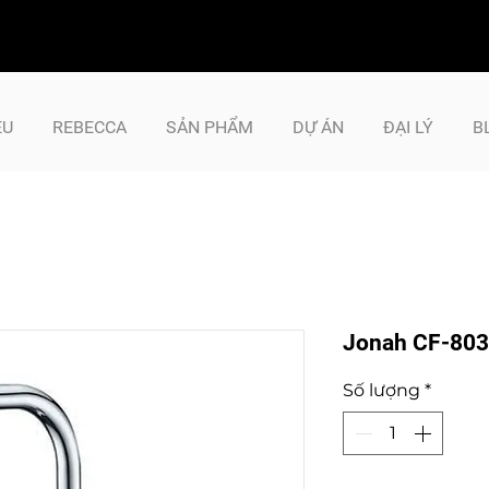
ỆU
REBECCA
SẢN PHẨM
DỰ ÁN
ĐẠI LÝ
B
Jonah CF-80
Số lượng
*