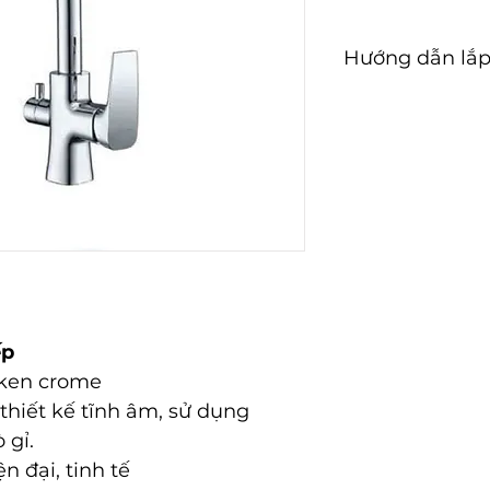
Hướng dẫn lắp
Hướng dẫn lắp đ
ếp
iken crome
thiết kế tĩnh âm, sử dụng
 gỉ.
n đại, tinh tế