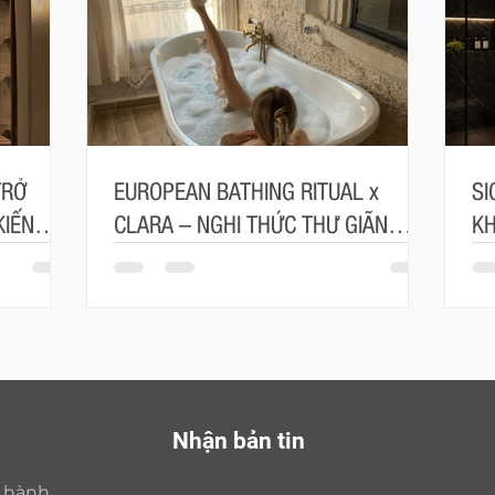
TRỞ
EUROPEAN BATHING RITUAL x
SI
KIẾN
CLARA – NGHI THỨC THƯ GIÃN
KH
MANG ĐẬM TINH THẦN CHÂU ÂU
TR
Nhận bản tin
o hành