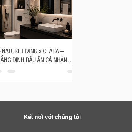
GNATURE LIVING x CLARA –
ẲNG ĐỊNH DẤU ẤN CÁ NHÂN
ONG TỪNG ĐƯỜNG NÉT
Kết nối với chúng tôi