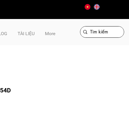
LOG
TÀI LIỆU
More
354D