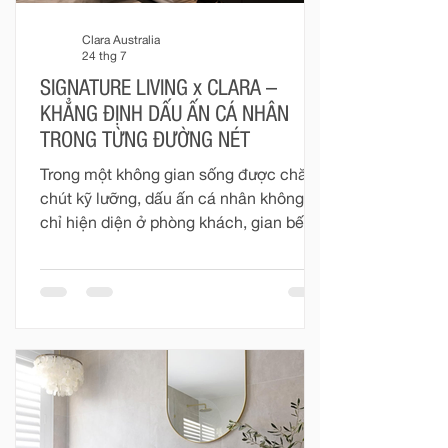
Clara Australia
24 thg 7
SIGNATURE LIVING x CLARA –
KHẲNG ĐỊNH DẤU ẤN CÁ NHÂN
TRONG TỪNG ĐƯỜNG NÉT
Trong một không gian sống được chăm
chút kỹ lưỡng, dấu ấn cá nhân không
chỉ hiện diện ở phòng khách, gian bếp
hay những món đồ nội thất mang tính
biểu tượng. Phòng tắm – nơi riêng tư và
gần gũi nhất trong mỗi ngôi nhà – cũng
đang dần trở thành một phần quan
trọng trong cách gia chủ thể hiện gu
thẩm mỹ, phong cách sống và những
giá trị mà mình theo đuổi. Một phòng
tắm đẹp không đơn thuần được tạo nên
từ những thiết bị cao cấp. Đó là sự giao