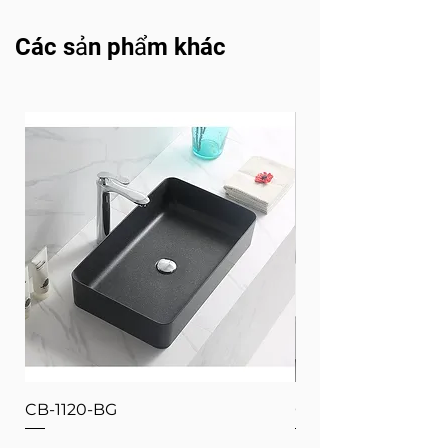
Các sản phẩm khác
CB-1120-BG
CB-1120-W