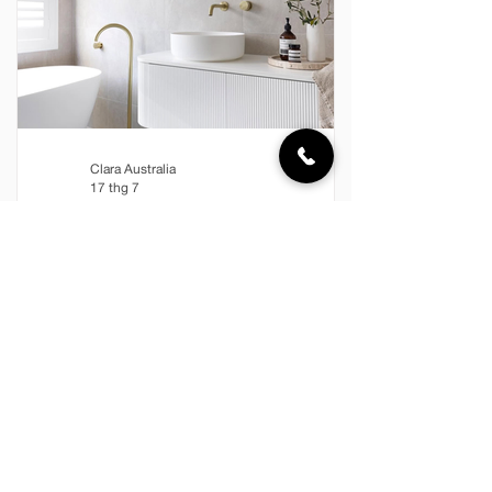
hòa giữa đường nét, màu sắc, chất li
Clara Australia
17 thg 7
PURE LIVING x CLARA – KHÔNG
GIAN THANH SẠCH CHO MỘT NHỊP
SỐNG AN NHIÊN
Giữa nhịp sống hiện đại luôn đầy ắp
những chuyển động, phòng tắm ngày
nay không còn đơn thuần là không gian
phục vụ nhu cầu sinh hoạt, mà đã trở
thành nơi mỗi người tìm lại sự cân bằng
sau một ngày dài. Một không gian thanh
sạch, hài hòa và được chăm chút kỹ