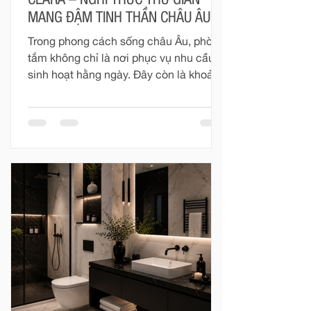
CLARA – NGHI THỨC THƯ GIÃN
MANG ĐẬM TINH THẦN CHÂU ÂU
Trong phong cách sống châu Âu, phòng
tắm không chỉ là nơi phục vụ nhu cầu
sinh hoạt hằng ngày. Đây còn là khoảng
không gian riêng tư để con người tạm
rời khỏi nhịp sống vội vàng, chăm sóc
cơ thể và tìm lại sự cân bằng.
“European Bathing Ritual” không hướng
đến những điều quá cầu kỳ. Nghi thức
ấy được tạo nên từ dòng nước vừa đủ
ấm, ánh sáng dịu nhẹ, hương thơm
thanh thoát và một không gian được
hoàn thiện chỉn chu. Với Clara, mỗi
khoảnh khắc trong phòng tắm đều có
thể trở thà