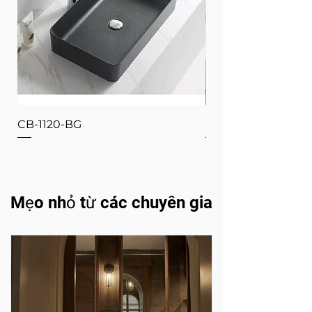
CB-1120-BG
CB-1120-W
Mẹo nhỏ từ các chuyên gia