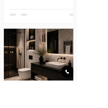
không gian riêng tư để con người tạm
rời khỏi nhịp sống vội vàng, chăm sóc
cơ thể và tìm lại sự cân bằng.
“European Bathing Ritual” không hướng
đến những điều quá cầu kỳ. Nghi thức
ấy được tạo nên từ dòng nước vừa đủ
ấm, ánh sáng dịu nhẹ, hương thơm
thanh thoát và một không gian được
hoàn thiện chỉn chu. Với Clara, mỗi
khoảnh khắc trong phòng tắm đều có
thể trở thà
Clara Australia
24 thg 7
SIGNATURE LIVING x CLARA –
KHẲNG ĐỊNH DẤU ẤN CÁ NHÂN