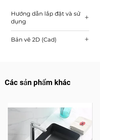
Hướng dẫn lắp đặt và sử
dụng
Hướng dẫn lắp đặt và sử
Bản vẽ 2D (Cad)
dụng (Tải về)
Tải về
Các sản phẩm khác