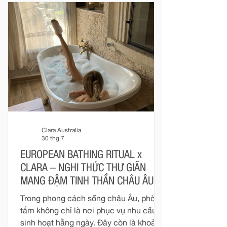
liệu, ánh sáng, tỷ lệ và thiết bị được kết
nối để tạo nên một trải nghiệm sống
trọn vẹn hơn. Với Clara, phòng tắm
được nhìn nhận như một phần của kiến
trúc. Mỗi thiết bị không tồn tại độc l
Clara Australia
30 thg 7
EUROPEAN BATHING RITUAL x
CLARA – NGHI THỨC THƯ GIÃN
MANG ĐẬM TINH THẦN CHÂU ÂU
Trong phong cách sống châu Âu, phòng
tắm không chỉ là nơi phục vụ nhu cầu
sinh hoạt hằng ngày. Đây còn là khoảng