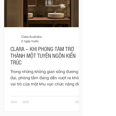
Clara Australia
2 ngày trước
CLARA – KHI PHÒNG TẮM TRỞ
THÀNH MỘT TUYÊN NGÔN KIẾN
TRÚC
Trong những không gian sống đương
đại, phòng tắm đang dần vượt ra khỏi
vai trò của một khu vực chức năng để
trở thành một phần quan trọng trong
tổng thể kiến trúc nội thất. Đó không
còn đơn thuần là nơi phục vụ những
nhu cầu thường nhật, mà là một không
gian mang tính cá nhân cao – nơi vật