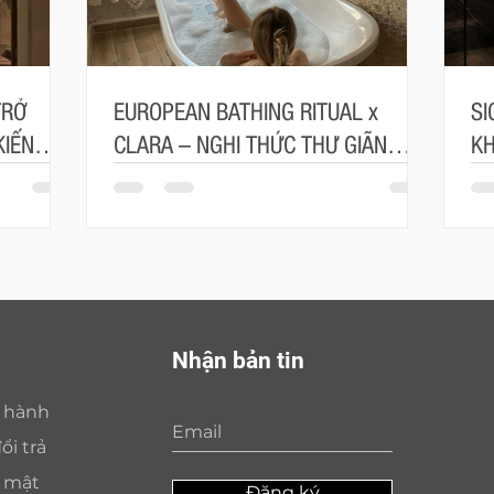
TRỞ
EUROPEAN BATHING RITUAL x
SI
KIẾN
CLARA – NGHI THỨC THƯ GIÃN
KH
MANG ĐẬM TINH THẦN CHÂU ÂU
TR
Nhận bản tin
o hành
ổi trả
o mật
Đăng ký