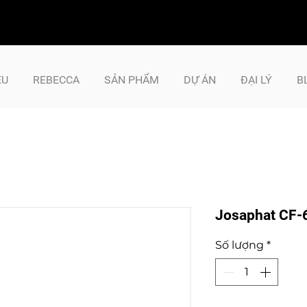
ỆU
REBECCA
SẢN PHẨM
DỰ ÁN
ĐẠI LÝ
B
Josaphat CF-
Số lượng
*