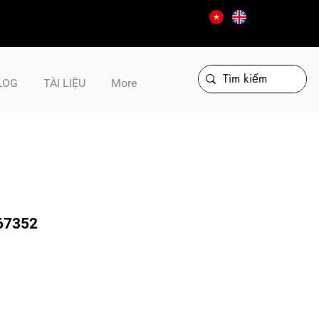
LOG
TÀI LIỆU
More
67352