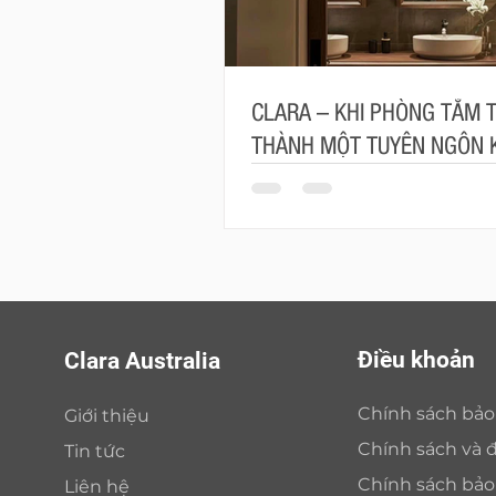
CLARA – KHI PHÒNG TẮM 
THÀNH MỘT TUYÊN NGÔN 
TRÚC
Điều khoản
Clara Australia
Chính sách bả
Giới thiệu
Chính sách và đ
Tin tức
Chính sách bả
Liên hệ