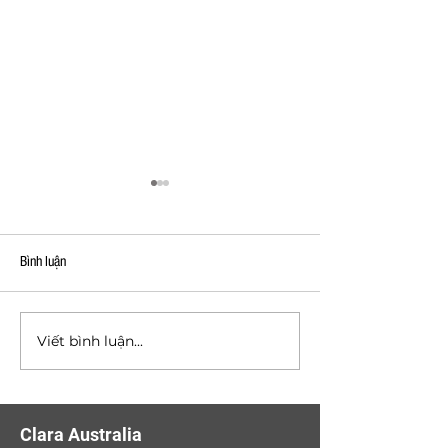
Bình luận
Viết bình luận...
DỰ ÁN APEC MANDALA
DỰ ÁN OPAL SKYLIN
WYNDHAM - PHÚ YÊN
DƯƠNG
Clara Australia