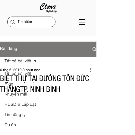
Bài đăng
Tất cả bài viết
6 thg 6, 2019
0 phút đọc
Tất cả bài viết
BIỆT THỰ TẠI ÐƯỜNG TÔN ÐỨC
Blog
THẮNGTP. NINH BÌNH
Khuyến mãi
HDSD & Lắp đặt
Tin công ty
Dự án