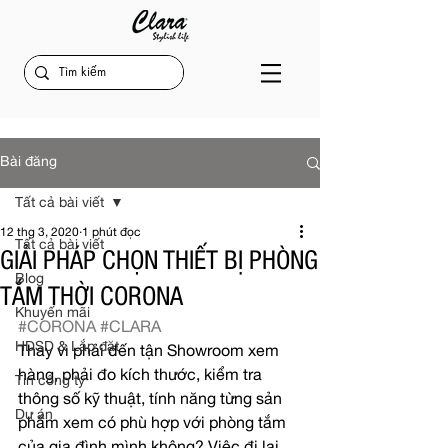
Bài đăng
Tất cả bài viết
12 thg 3, 2020
1 phút đọc
Tất cả bài viết
GIẢI PHÁP CHỌN THIẾT BỊ PHÒNG
Blog
TẮM THỜI CORONA
Khuyến mãi
#CORONA
#CLARA
HDSD & Lắp đặt
Thay vì phải đến tận Showroom xem 
hàng, phải đo kích thước, kiểm tra 
Tin công ty
thông số kỹ thuật, tính năng từng sản 
Dự án
phẩm xem có phù hợp với phòng tắm 