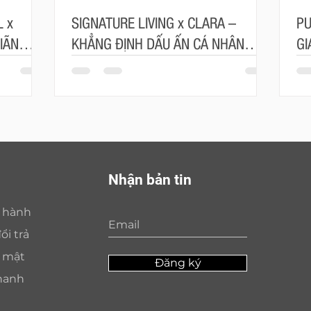
 x
SIGNATURE LIVING x CLARA –
PU
IÃN
KHẲNG ĐỊNH DẤU ẤN CÁ NHÂN
GI
ÂU ÂU
TRONG TỪNG ĐƯỜNG NÉT
SỐ
Nhận bản tin
o hành
ổi trả
o mật
Đăng ký
hanh