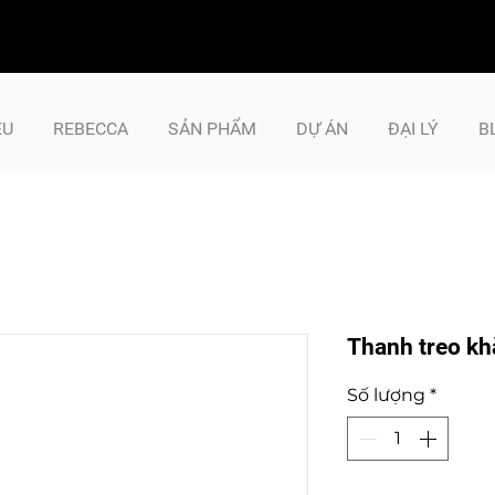
ỆU
REBECCA
SẢN PHẨM
DỰ ÁN
ĐẠI LÝ
B
Thanh treo k
Số lượng
*