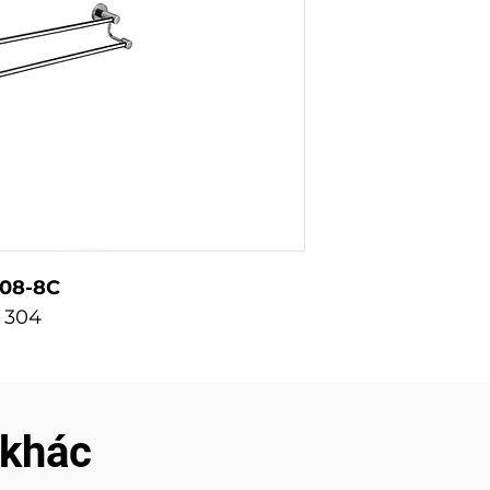
A08-8C
l 304
 khác