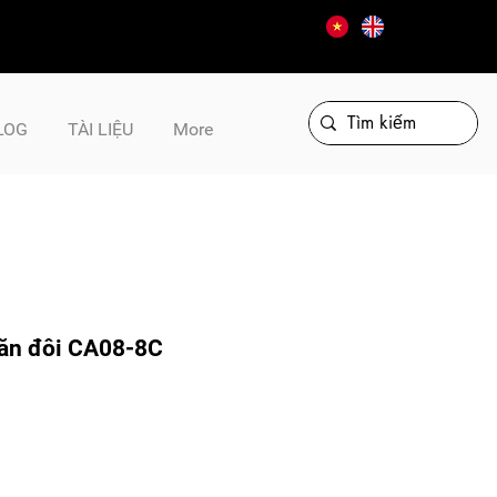
LOG
TÀI LIỆU
More
hăn đôi CA08-8C